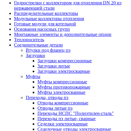
Гидрострелки с коллектором для отопления DN 20 из
нержавеющей стали
Распределительные коллекторы
Модульные коллекторы отопления
Готовые модули для котельной
Основания насосных групп
Монтажные элементы и дополнительные опции
Теплоноситель
Соединительные детали
Втулки под фланец пэ
Заглушки
Заглушки компрессионные
Заглушки литые
Заглушки электросварные
Муфты
Муфты компрессионные
Муфты противопожарные
Муфты электросварные
Переходы, отводы пэ
Отводы компрессионные
Отводы литые пэ
Переходы НСПС "Полиэтилен-сталь"
Переходы пэ литые, сварные
Седелки электросварные
Седелочные отводы электросварные