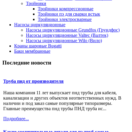
Тройники
Тройники компрессионные
Тройники пэ для сварки встык
Тройники электросварные
Насосы циркуляционные
Насосы циркуляционные Grundfos (Грундфос)
Насосы циркуляционные Valtec (Валтек)
Насосы циркуляционные Wilo (Вило)
Краны шаровые Bugatti
Баки мембранные
Последние новости
Труба пнд от производителя
Наша компания 11 лет выпускает пнд трубы для кабеля,
канализации и других объектов неответственных нужд. В
наличии и под заказ самые популярные типоразмеры.
Главные преимущества пнд трубы ПНД труба ис...
Подробнее...
Какие соединительные детали для пэ труб самые