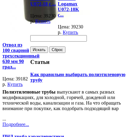
U072-18 с ...
Logamax
U072-18K
с...
Цена:
39230
р.
Купить
Цена:
39230
р.
Купить
Отвод пэ
100 сварной
трехсекционный
Статьи
630 мм 90
град...
Как правильно выбирать полиэтиленовую
Цена:
39182
трубу
р.
Купить
Полиэтиленовые трубы
выпускают в самых разных
модификациях, для холодной, горячей, дождевой или
технической воды, канализации и газа. На что обращать
внимание при покупке, как подобрать подходящий вар
...
Подробнее...
ПНД труба характеристики