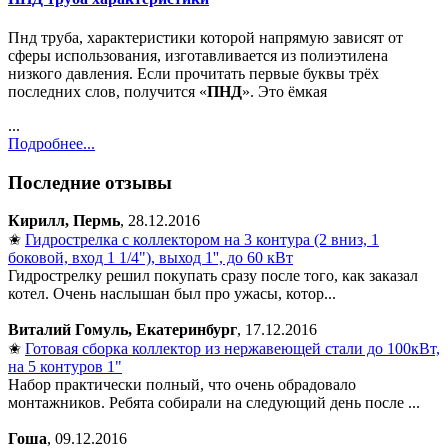
Пнд труба, характеристики которой напрямую зависят от
сферы использования, изготавливается из полиэтилена
низкого давления. Если прочитать первые буквы трёх
последних слов, получится «
ПНД
». Это ёмкая
...
Подробнее...
Последние отзывы
Кирилл, Пермь
, 28.12.2016
✬
Гидрострелка с коллектором на 3 контура (2 вниз, 1
боковой, вход 1 1/4"), выход 1'', до 60 кВт
Гидрострелку решил покупать сразу после того, как заказал
котел. Очень наслышан был про ужасы, котор...
Виталий Гомуль, Екатеринбург
, 17.12.2016
✬
Готовая сборка коллектор из нержавеющей стали до 100кВт,
на 5 контуров 1"
Набор практически полный, что очень обрадовало
монтажников. Ребята собирали на следующий день после ...
Гоша
, 09.12.2016