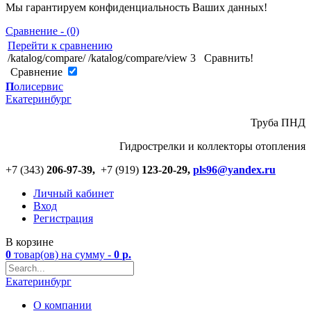
Мы гарантируем конфиденциальность Ваших данных!
Сравнение - (0)
Перейти к сравнению
/katalog/compare/
/katalog/compare/view
3
Сравнить!
Cравнение
П
олисервис
Екатеринбург
Труба ПНД
Гидрострелки и коллекторы отопления
+7 (343)
206-97-39,
+7 (919)
123
-
20-29,
pls96@yandex.ru
Личный кабинет
Вход
Регистрация
В корзине
0
товар(ов)
на сумму -
0
р.
Екатеринбург
О компании