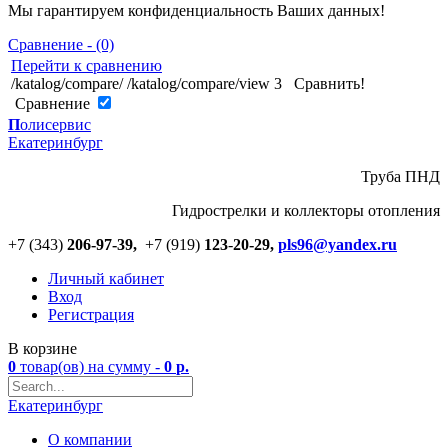
Мы гарантируем конфиденциальность Ваших данных!
Сравнение - (0)
Перейти к сравнению
/katalog/compare/
/katalog/compare/view
3
Сравнить!
Cравнение
П
олисервис
Екатеринбург
Труба ПНД
Гидрострелки и коллекторы отопления
+7 (343)
206-97-39,
+7 (919)
123
-
20-29,
pls96@yandex.ru
Личный кабинет
Вход
Регистрация
В корзине
0
товар(ов)
на сумму -
0
р.
Екатеринбург
О компании