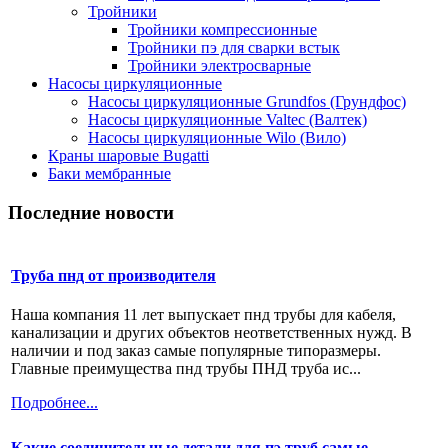
Тройники
Тройники компрессионные
Тройники пэ для сварки встык
Тройники электросварные
Насосы циркуляционные
Насосы циркуляционные Grundfos (Грундфос)
Насосы циркуляционные Valtec (Валтек)
Насосы циркуляционные Wilo (Вило)
Краны шаровые Bugatti
Баки мембранные
Последние новости
Труба пнд от производителя
Наша компания 11 лет выпускает пнд трубы для кабеля,
канализации и других объектов неответственных нужд. В
наличии и под заказ самые популярные типоразмеры.
Главные преимущества пнд трубы ПНД труба ис...
Подробнее...
Какие соединительные детали для пэ труб самые