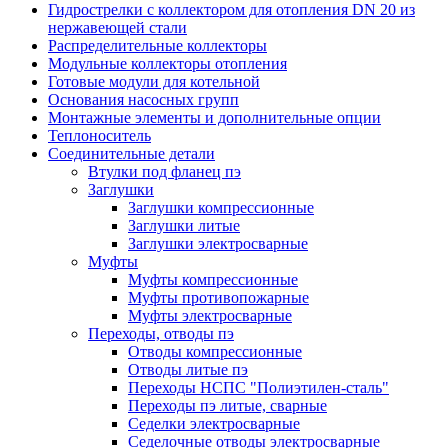
Гидрострелки с коллектором для отопления DN 20 из
нержавеющей стали
Распределительные коллекторы
Модульные коллекторы отопления
Готовые модули для котельной
Основания насосных групп
Монтажные элементы и дополнительные опции
Теплоноситель
Соединительные детали
Втулки под фланец пэ
Заглушки
Заглушки компрессионные
Заглушки литые
Заглушки электросварные
Муфты
Муфты компрессионные
Муфты противопожарные
Муфты электросварные
Переходы, отводы пэ
Отводы компрессионные
Отводы литые пэ
Переходы НСПС "Полиэтилен-сталь"
Переходы пэ литые, сварные
Седелки электросварные
Седелочные отводы электросварные