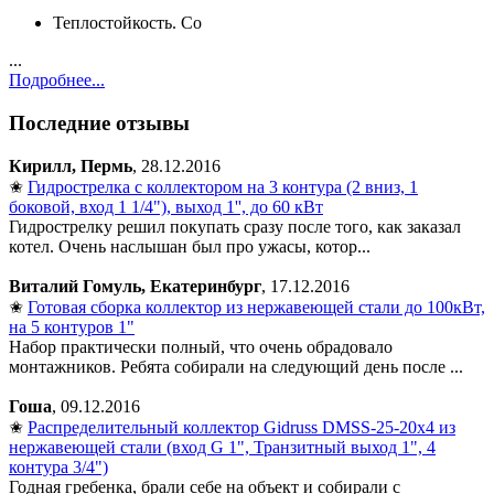
Теплостойкость. Со
...
Подробнее...
Последние отзывы
Кирилл, Пермь
, 28.12.2016
✬
Гидрострелка с коллектором на 3 контура (2 вниз, 1
боковой, вход 1 1/4"), выход 1'', до 60 кВт
Гидрострелку решил покупать сразу после того, как заказал
котел. Очень наслышан был про ужасы, котор...
Виталий Гомуль, Екатеринбург
, 17.12.2016
✬
Готовая сборка коллектор из нержавеющей стали до 100кВт,
на 5 контуров 1"
Набор практически полный, что очень обрадовало
монтажников. Ребята собирали на следующий день после ...
Гоша
, 09.12.2016
✬
Распределительный коллектор Gidruss DMSS-25-20x4 из
нержавеющей стали (вход G 1", Транзитный выход 1", 4
контура 3/4")
Годная гребенка, брали себе на объект и собирали с