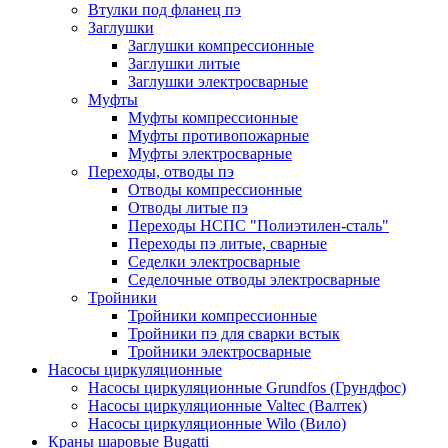
Втулки под фланец пэ
Заглушки
Заглушки компрессионные
Заглушки литые
Заглушки электросварные
Муфты
Муфты компрессионные
Муфты противопожарные
Муфты электросварные
Переходы, отводы пэ
Отводы компрессионные
Отводы литые пэ
Переходы НСПС "Полиэтилен-сталь"
Переходы пэ литые, сварные
Седелки электросварные
Седелочные отводы электросварные
Тройники
Тройники компрессионные
Тройники пэ для сварки встык
Тройники электросварные
Насосы циркуляционные
Насосы циркуляционные Grundfos (Грундфос)
Насосы циркуляционные Valtec (Валтек)
Насосы циркуляционные Wilo (Вило)
Краны шаровые Bugatti