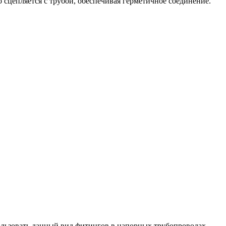
 сцепляется с трубой, обеспечивая герметичное соединение.
ользовать данный вид фитингов в напорных трубопроводах,