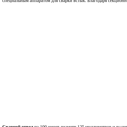
специальным аппаратом для сварки встык. Благодаря секционн
Сварной отвод
пэ 100 имеет диаметр 125 миллиметров и выде