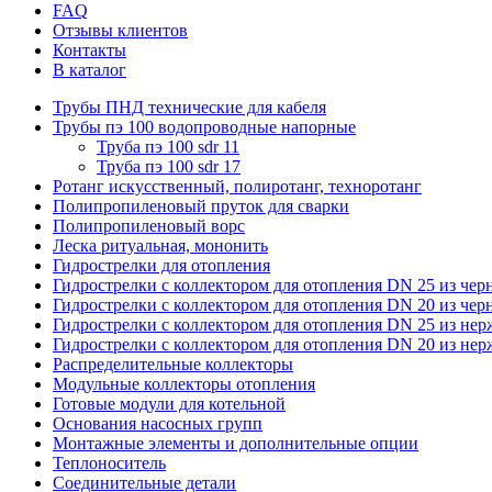
FAQ
Отзывы клиентов
Контакты
В каталог
Трубы ПНД технические для кабеля
Трубы пэ 100 водопроводные напорные
Труба пэ 100 sdr 11
Труба пэ 100 sdr 17
Ротанг искусственный, полиротанг, техноротанг
Полипропиленовый пруток для сварки
Полипропиленовый ворс
Леска ритуальная, мононить
Гидрострелки для отопления
Гидрострелки с коллектором для отопления DN 25 из чер
Гидрострелки с коллектором для отопления DN 20 из чер
Гидрострелки с коллектором для отопления DN 25 из не
Гидрострелки с коллектором для отопления DN 20 из не
Распределительные коллекторы
Модульные коллекторы отопления
Готовые модули для котельной
Основания насосных групп
Монтажные элементы и дополнительные опции
Теплоноситель
Соединительные детали