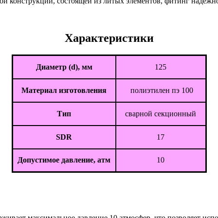
ой конструкции, состоящей из литых элементов, фитинг надёжно
Характеристики
Диаметр (d), мм
125
Материал изготовления
полиэтилен пэ 100
Тип
сварной секционный
SDR
17
Допустимое давление, атм
10
рживает максимальное давление 10 атмосфер, что позволяет исп