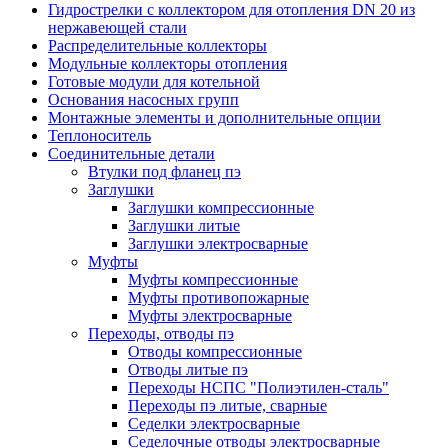
Гидрострелки с коллектором для отопления DN 20 из
нержавеющей стали
Распределительные коллекторы
Модульные коллекторы отопления
Готовые модули для котельной
Основания насосных групп
Монтажные элементы и дополнительные опции
Теплоноситель
Соединительные детали
Втулки под фланец пэ
Заглушки
Заглушки компрессионные
Заглушки литые
Заглушки электросварные
Муфты
Муфты компрессионные
Муфты противопожарные
Муфты электросварные
Переходы, отводы пэ
Отводы компрессионные
Отводы литые пэ
Переходы НСПС "Полиэтилен-сталь"
Переходы пэ литые, сварные
Седелки электросварные
Седелочные отводы электросварные