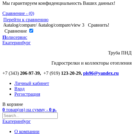
Мы гарантируем конфиденциальность Ваших данных!
Сравнение - (0)
Перейти к сравнению
/katalog/compare/
/katalog/compare/view
3
Сравнить!
Cравнение
П
олисервис
Екатеринбург
Труба ПНД
Гидрострелки и коллекторы отопления
+7 (343)
206-97-39,
+7 (919)
123
-
20-29,
pls96@yandex.ru
Личный кабинет
Вход
Регистрация
В корзине
0
товар(ов)
на сумму -
0
р.
Екатеринбург
О компании