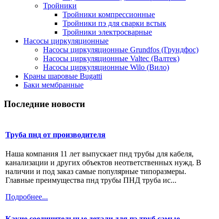
Тройники
Тройники компрессионные
Тройники пэ для сварки встык
Тройники электросварные
Насосы циркуляционные
Насосы циркуляционные Grundfos (Грундфос)
Насосы циркуляционные Valtec (Валтек)
Насосы циркуляционные Wilo (Вило)
Краны шаровые Bugatti
Баки мембранные
Последние новости
Труба пнд от производителя
Наша компания 11 лет выпускает пнд трубы для кабеля,
канализации и других объектов неответственных нужд. В
наличии и под заказ самые популярные типоразмеры.
Главные преимущества пнд трубы ПНД труба ис...
Подробнее...
Какие соединительные детали для пэ труб самые