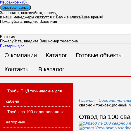
Избранное - (
0
)
Быстрая связь
Заполните, пожалуйста, форму,
и наши менеджеры свяжутся с Вами в ближайшее время!
Пожалуйста, введите Ваше имя
Ваше имя
Пожалуйста, введите Ваш номер телефона
Екатеринбург
О компании
Каталог
Готовые объекты
Ваш номер телефона
Пожалуйста, введите Ваш адрес электронной почты
Ошибка в адресе п
Контакты
В каталог
Ваш E-mail
Пожалуйста, введите Ваше сообщение
Трубы ПНД технические для
Главная
Соединительны
кабеля
сварной трехсекционный 
Трубы пэ 100 водопроводные
Сообщение
Отвод пэ 100 св
напорные
Увеличить изобр