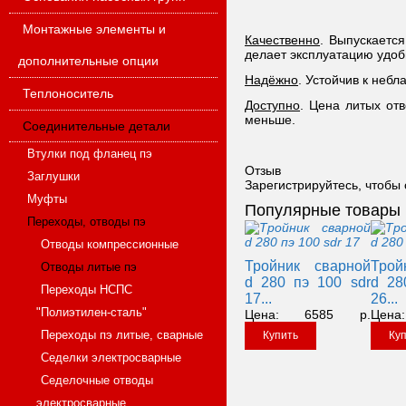
Монтажные элементы и
Качественно
. Выпускаетс
делает эксплуатацию удо
дополнительные опции
Надёжно
. Устойчив к неб
Теплоноситель
Доступно
. Цена литых отв
меньше.
Соединительные детали
Втулки под фланец пэ
Отзыв
Заглушки
Зарегистрируйтесь, чтобы 
Муфты
Популярные товары
Переходы, отводы пэ
Отводы компрессионные
Тройник сварной
Трой
Отводы литые пэ
d 280 пэ 100 sdr
d 28
Переходы НСПС
17...
26...
"Полиэтилен-сталь"
Цена:
6585
р.
Цена:
Переходы пэ литые, сварные
Купить
Ку
Седелки электросварные
Седелочные отводы
электросварные