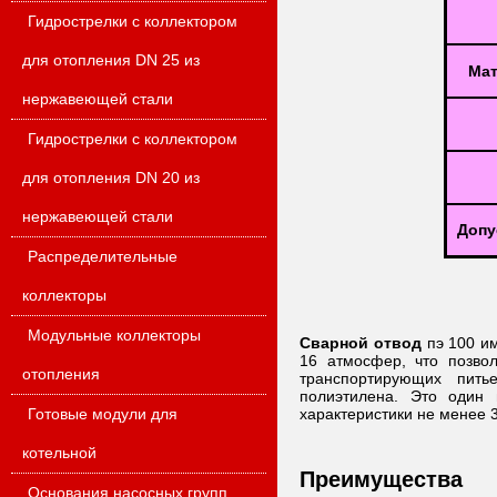
Гидрострелки с коллектором
для отопления DN 25 из
Мат
нержавеющей стали
Гидрострелки с коллектором
для отопления DN 20 из
нержавеющей стали
Допу
Распределительные
коллекторы
Модульные коллекторы
Сварной отвод
пэ 100 и
16 атмосфер, что позво
отопления
транспортирующих питье
полиэтилена. Это один
Готовые модули для
характеристики не менее 3
котельной
Преимущества
Основания насосных групп