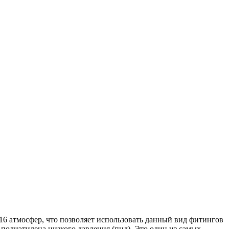
16 атмосфер, что позволяет использовать данный вид фитингов
полиэтилена низкого давления (пнд). Это один из самых