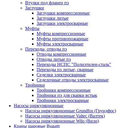
Втулки под фланец пэ
Заглушки
Заглушки компрессионные
Заглушки литые
Заглушки электросварные
Муфты
Муфты компрессионные
Муфты противопожарные
Муфты электросварные
Переходы, отводы пэ
Отводы компрессионные
Отводы литые пэ
Переходы НСПС "Полиэтилен-сталь"
Переходы пэ литые, сварные
Седелки электросварные
Седелочные отводы электросварные
Тройники
Тройники компрессионные
Тройники пэ для сварки встык
Тройники электросварные
Насосы циркуляционные
Насосы циркуляционные Grundfos (Грундфос)
Насосы циркуляционные Valtec (Валтек)
Насосы циркуляционные Wilo (Вило)
Краны шаровые Bugatti