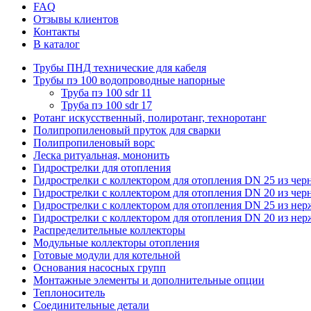
FAQ
Отзывы клиентов
Контакты
В каталог
Трубы ПНД технические для кабеля
Трубы пэ 100 водопроводные напорные
Труба пэ 100 sdr 11
Труба пэ 100 sdr 17
Ротанг искусственный, полиротанг, техноротанг
Полипропиленовый пруток для сварки
Полипропиленовый ворс
Леска ритуальная, мононить
Гидрострелки для отопления
Гидрострелки с коллектором для отопления DN 25 из чер
Гидрострелки с коллектором для отопления DN 20 из чер
Гидрострелки с коллектором для отопления DN 25 из не
Гидрострелки с коллектором для отопления DN 20 из не
Распределительные коллекторы
Модульные коллекторы отопления
Готовые модули для котельной
Основания насосных групп
Монтажные элементы и дополнительные опции
Теплоноситель
Соединительные детали