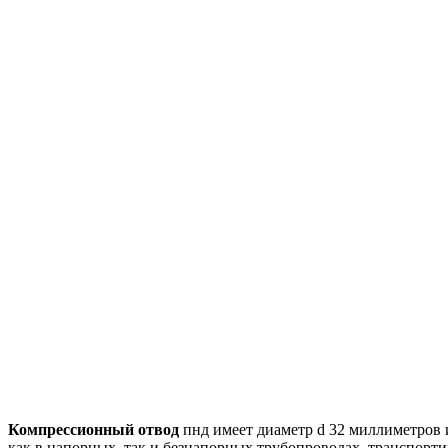
Компрессионный отвод
пнд имеет диаметр d 32 миллиметров и
как в напорных, так и безнапорных трубопроводах, транспорт