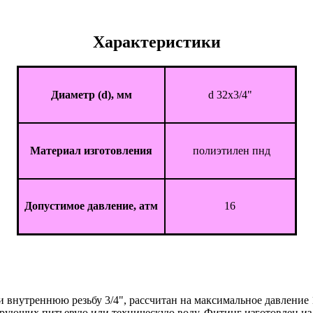
Характеристики
Диаметр (d), мм
d 32x3/4"
Материал изготовления
полиэтилен пнд
Допустимое давление, атм
16
 внутреннюю резьбу 3/4", рассчитан на максимальное давление 
ирующих питьевую или техническую воду. Фитинг изготовлен из 