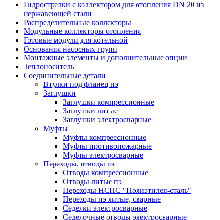
Гидрострелки с коллектором для отопления DN 20 из
нержавеющей стали
Распределительные коллекторы
Модульные коллекторы отопления
Готовые модули для котельной
Основания насосных групп
Монтажные элементы и дополнительные опции
Теплоноситель
Соединительные детали
Втулки под фланец пэ
Заглушки
Заглушки компрессионные
Заглушки литые
Заглушки электросварные
Муфты
Муфты компрессионные
Муфты противопожарные
Муфты электросварные
Переходы, отводы пэ
Отводы компрессионные
Отводы литые пэ
Переходы НСПС "Полиэтилен-сталь"
Переходы пэ литые, сварные
Седелки электросварные
Седелочные отводы электросварные