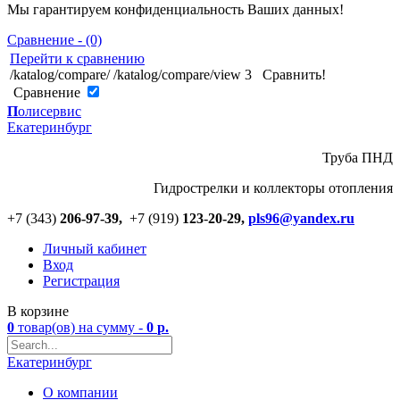
Мы гарантируем конфиденциальность Ваших данных!
Сравнение - (0)
Перейти к сравнению
/katalog/compare/
/katalog/compare/view
3
Сравнить!
Cравнение
П
олисервис
Екатеринбург
Труба ПНД
Гидрострелки и коллекторы отопления
+7 (343)
206-97-39,
+7 (919)
123
-
20-29,
pls96@yandex.ru
Личный кабинет
Вход
Регистрация
В корзине
0
товар(ов)
на сумму -
0
р.
Екатеринбург
О компании