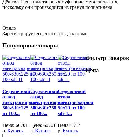
Дёшево. Цена пластиковых муфт ниже металлических,
поскольку они производится из гранул полиэтилена.
Отзыв
Зарегистрируйтесь, чтобы создать отзыв.
Популярные товары
Фильтр товаров
Цена
Седелочный
Седелочный
Седелочный
отвод
отвод
отвод
электросварной
электросварной
электросварной
500-630x225
500-630x250
50x20 пэ 100
пэ 100...
пэ 100...
sdr 1...
Цена:
60701
Цена:
60701
Цена:
1714
р.
Купить
р.
Купить
р.
Купить