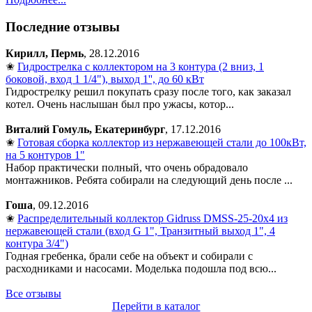
Последние отзывы
Кирилл, Пермь
, 28.12.2016
✬
Гидрострелка с коллектором на 3 контура (2 вниз, 1
боковой, вход 1 1/4"), выход 1'', до 60 кВт
Гидрострелку решил покупать сразу после того, как заказал
котел. Очень наслышан был про ужасы, котор...
Виталий Гомуль, Екатеринбург
, 17.12.2016
✬
Готовая сборка коллектор из нержавеющей стали до 100кВт,
на 5 контуров 1"
Набор практически полный, что очень обрадовало
монтажников. Ребята собирали на следующий день после ...
Гоша
, 09.12.2016
✬
Распределительный коллектор Gidruss DMSS-25-20x4 из
нержавеющей стали (вход G 1", Транзитный выход 1", 4
контура 3/4")
Годная гребенка, брали себе на объект и собирали с
расходниками и насосами. Моделька подошла под всю...
Все отзывы
Перейти в каталог