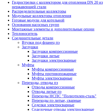
Гидрострелки с коллектором для отопления DN 20 из
нержавеющей стали
Распределительные коллекторы
Модульные коллекторы отопления
Готовые модули для котельной
Основания насосных групп
Монтажные элементы и дополнительные опции
Теплоноситель
Соединительные детали
Втулки под фланец пэ
Заглушки
Заглушки компрессионные
Заглушки литые
Заглушки электросварные
Муфты
Муфты компрессионные
Муфты противопожарные
Муфты электросварные
Переходы, отводы пэ
Отводы компрессионные
Отводы литые пэ
Переходы НСПС "Полиэтилен-сталь"
Переходы пэ литые, сварные
Седелки электросварные
Седелочные отводы электросварные