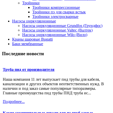
Тройники
Тройники компрессионные
Тройники пэ для сварки встык
Тройники электросварные
Насосы циркуляционные
Насосы циркуляционные Grundfos (Грундфос)
Насосы циркуляционные Valtec (Валтек)
Насосы циркуляционные Wilo (Вило)
Краны шаровые Bugatti
Баки мембранные
Последние новости
Труба пнд от производителя
Наша компания 11 лет выпускает пнд трубы для кабеля,
канализации и других объектов неответственных нужд. В
наличии и под заказ самые популярные типоразмеры.
Главные преимущества пнд трубы ПНД труба ис...
Подробнее...
Какие соединительные детали для пэ труб самые