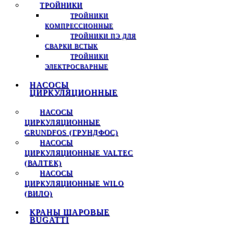
ТРОЙНИКИ
ТРОЙНИКИ
КОМПРЕССИОННЫЕ
ТРОЙНИКИ ПЭ ДЛЯ
СВАРКИ ВСТЫК
ТРОЙНИКИ
ЭЛЕКТРОСВАРНЫЕ
НАСОСЫ
ЦИРКУЛЯЦИОННЫЕ
НАСОСЫ
ЦИРКУЛЯЦИОННЫЕ
GRUNDFOS (ГРУНДФОС)
НАСОСЫ
ЦИРКУЛЯЦИОННЫЕ VALTEC
(ВАЛТЕК)
НАСОСЫ
ЦИРКУЛЯЦИОННЫЕ WILO
(ВИЛО)
КРАНЫ ШАРОВЫЕ
BUGATTI