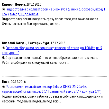
Кирилл, Пермь
, 28.12.2016
✬
Гидрострелка с коллектором на 3 контура (2 вниз, 1 боковой, вход 1
1/4"), выход 1'', до 60 кВт
Гидрострелку решил покупать сразу после того, как заказал котел.
Очень наслышан был про ужасы, котор...
Виталий Гомуль, Екатеринбург
, 17.12.2016
✬
Готовая сборка коллектор из нержавеющей стали до 100кВт, на 5
контуров 1"
Набор практически полный, что очень обрадовало монтажников.
Ребята собирали на следующий день после ...
Гоша
, 09.12.2016
✬
Распределительный коллектор Gidruss DMSS-25-20x4 из
нержавеющей стали (вход G 1", Транзитный выход 1", 4 контура 3/4")
Годная гребенка, брали себе на объект и собирали с расходниками и
насосами. Моделька подошла под всю...