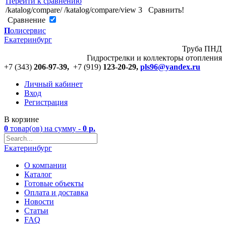
Перейти к сравнению
/katalog/compare/
/katalog/compare/view
3
Сравнить!
Cравнение
П
олисервис
Екатеринбург
Труба ПНД
Гидрострелки и коллекторы отопления
+7 (343)
206-97-39,
+7 (919)
123
-
20-29,
pls96@yandex.ru
Личный кабинет
Вход
Регистрация
В корзине
0
товар(ов)
на сумму -
0
р.
Екатеринбург
О компании
Каталог
Готовые объекты
Оплата и доставка
Новости
Статьи
FAQ