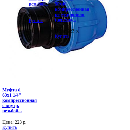
резьбой...
50x40
компрессионная
редукционная
Цена:
223
р.
(переход...
Купить
Цена:
223
р.
Купить
Муфта d
63x1 1/4"
компрессионная
с внутр.
резьбой...
Цена:
223
р.
Купить