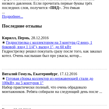
низкого давления. Если прочитать первые буквы трёх
последних слов, получится «
ПНД
». Это ёмкая
...
Подробнее...
Последние отзывы
Кирилл, Пермь
, 28.12.2016
✬
Гидрострелка с коллектором на 3 контура (2 вниз, 1
боковой, вход 1 1/4"), выход 1'', до 60 кВт
Гидрострелку решил покупать сразу после того, как заказал
котел. Очень наслышан был про ужасы, котор...
Виталий Гомуль, Екатеринбург
, 17.12.2016
✬
Готовая сборка коллектор из нержавеющей стали до
100кВт, на 5 контуров 1"
Набор практически полный, что очень обрадовало
монтажников. Ребята собирали на следующий день после ...