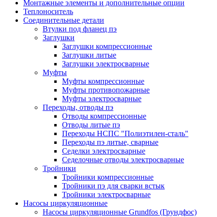
Монтажные элементы и дополнительные опции
Теплоноситель
Соединительные детали
Втулки под фланец пэ
Заглушки
Заглушки компрессионные
Заглушки литые
Заглушки электросварные
Муфты
Муфты компрессионные
Муфты противопожарные
Муфты электросварные
Переходы, отводы пэ
Отводы компрессионные
Отводы литые пэ
Переходы НСПС "Полиэтилен-сталь"
Переходы пэ литые, сварные
Седелки электросварные
Седелочные отводы электросварные
Тройники
Тройники компрессионные
Тройники пэ для сварки встык
Тройники электросварные
Насосы циркуляционные
Насосы циркуляционные Grundfos (Грундфос)