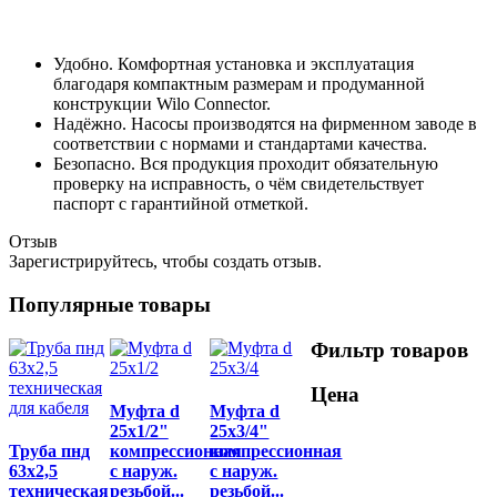
Удобно. Комфортная установка и эксплуатация
благодаря компактным размерам и продуманной
конструкции Wilo Connector.
Надёжно. Насосы производятся на фирменном заводе в
соответствии с нормами и стандартами качества.
Безопасно. Вся продукция проходит обязательную
проверку на исправность, о чём свидетельствует
паспорт с гарантийной отметкой.
Отзыв
Зарегистрируйтесь, чтобы создать отзыв.
Популярные товары
Фильтр товаров
Цена
Муфта d
Муфта d
25x1/2"
25x3/4"
Труба пнд
компрессионная
компрессионная
63х2,5
с наруж.
с наруж.
техническая
резьбой...
резьбой...