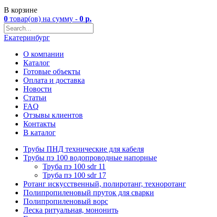
В корзине
0
товар(ов)
на сумму -
0
р.
Екатеринбург
О компании
Каталог
Готовые объекты
Оплата и доставка
Новости
Статьи
FAQ
Отзывы клиентов
Контакты
В каталог
Трубы ПНД технические для кабеля
Трубы пэ 100 водопроводные напорные
Труба пэ 100 sdr 11
Труба пэ 100 sdr 17
Ротанг искусственный, полиротанг, техноротанг
Полипропиленовый пруток для сварки
Полипропиленовый ворс
Леска ритуальная, мононить