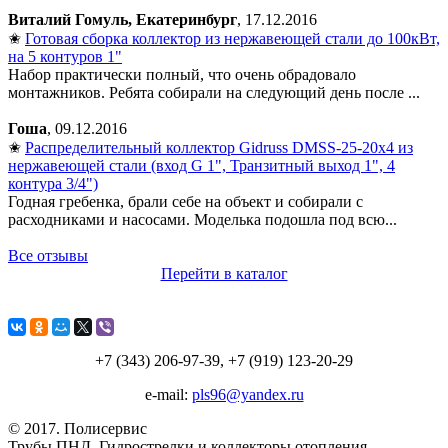
Виталий Гомуль, Екатеринбург
, 17.12.2016
✬
Готовая сборка коллектор из нержавеющей стали до 100кВт,
на 5 контуров 1"
Набор практически полный, что очень обрадовало
монтажников. Ребята собирали на следующий день после ...
Гоша
, 09.12.2016
✬
Распределительный коллектор Gidruss DMSS-25-20x4 из
нержавеющей стали (вход G 1", Транзитный выход 1", 4
контура 3/4")
Годная гребенка, брали себе на объект и собирали с
расходниками и насосами. Моделька подошла под всю...
Все отзывы
Перейти в каталог
+7 (343) 206-97-39, +7 (919) 123-20-29
e-mail:
pls96@yandex.ru
© 2017. Полисервиc
Трубы ПНД, Гидрострелки и коллекторы отопления