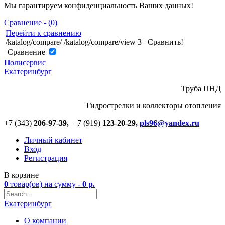
Мы гарантируем конфиденциальность Ваших данных!
Сравнение - (0)
Перейти к сравнению
/katalog/compare/
/katalog/compare/view
3
Сравнить!
Cравнение
П
олисервис
Екатеринбург
Труба ПНД
Гидрострелки и коллекторы отопления
+7 (343)
206-97-39,
+7 (919)
123
-
20-29,
pls96@yandex.ru
Личный кабинет
Вход
Регистрация
В корзине
0
товар(ов)
на сумму -
0
р.
Екатеринбург
О компании