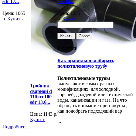
sdr 17...
sdr 11...
Цена:
1065
Цена:
1235
р.
Купить
р.
Купить
Статьи
Как правильно выбирать
полиэтиленовую трубу
Полиэтиленовые трубы
выпускают в самых разных
Тройник
модификациях, для холодной,
сварной d
горячей, дождевой или технической
110 пэ 100
воды, канализации и газа. На что
sdr 13,6...
обращать внимание при покупке,
как подобрать подходящий вар
Цена:
1143
р.
Купить
...
Подробнее...