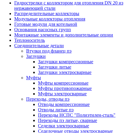
Гидрострелки с коллектором для отопления DN 20 из
нержавеющей стали
Распределительные коллекторы
Модульные коллекторы отопления
Готовые модули для котельной
Основания насосных групп
Монтажные элементы и дополнительные опции
Теплоноситель
Соединительные детали
Втулки под фланец пэ
Заглушки
Заглушки компрессионные
Заглушки литые
Заглушки электросварные
Муфты
Муфты компрессионные
Муфты противопожарные
Муфты электросварные
Переходы, отводы пэ
Отводы компрессионные
Отводы литые пэ
Переходы НСПС "Полиэтилен-сталь"
Переходы пэ литые, сварные
Седелки электросварные
Седелочные отводы электросварные