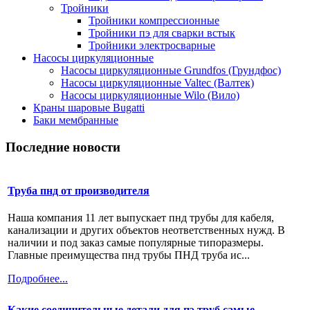
Тройники
Тройники компрессионные
Тройники пэ для сварки встык
Тройники электросварные
Насосы циркуляционные
Насосы циркуляционные Grundfos (Грундфос)
Насосы циркуляционные Valtec (Валтек)
Насосы циркуляционные Wilo (Вило)
Краны шаровые Bugatti
Баки мембранные
Последние новости
Труба пнд от производителя
Наша компания 11 лет выпускает пнд трубы для кабеля,
канализации и других объектов неответственных нужд. В
наличии и под заказ самые популярные типоразмеры.
Главные преимущества пнд трубы ПНД труба ис...
Подробнее...
Какие соединительные детали для пэ труб самые