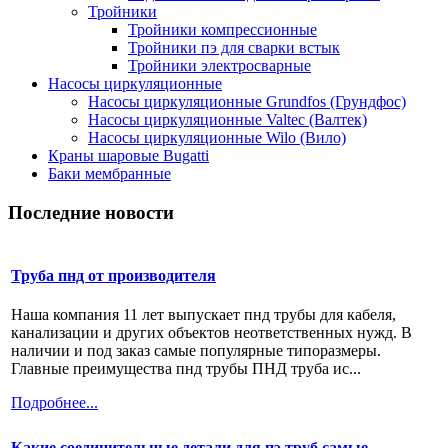
Тройники
Тройники компрессионные
Тройники пэ для сварки встык
Тройники электросварные
Насосы циркуляционные
Насосы циркуляционные Grundfos (Грундфос)
Насосы циркуляционные Valtec (Валтек)
Насосы циркуляционные Wilo (Вило)
Краны шаровые Bugatti
Баки мембранные
Последние новости
Труба пнд от производителя
Наша компания 11 лет выпускает пнд трубы для кабеля,
канализации и других объектов неответственных нужд. В
наличии и под заказ самые популярные типоразмеры.
Главные преимущества пнд трубы ПНД труба ис...
Подробнее...
Какие соединительные детали для пэ труб самые