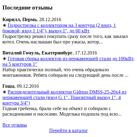
Последние отзывы
Кирилл, Пермь
, 28.12.2016
✬
Гидрострелка с коллектором на 3 контура (2 вниз, 1
боковой, вход 1 1/4"), выход 1'', до 60 кВт
Гидрострелку решил покупать сразу после того, как заказал
котел. Очень наслышан был про ужасы, котор...
Виталий Гомуль, Екатеринбург
, 17.12.2016
✬
Готовая сборка коллектор из нержавеющей стали до 100кВт,
на 5 контуров 1"
Набор практически полный, что очень обрадовало
монтажников. Ребята собирали на следующий день после ...
Гоша
, 09.12.2016
✬
Распределительный коллектор Gidruss DMSS-25-20x4 из
нержавеющей стали (вход G 1", Транзитный выход 1", 4
контура 3/4")
Годная гребенка, брали себе на объект и собирали с
расходниками и насосами. Моделька подошла под всю...
Все отзывы
Перейти в каталог