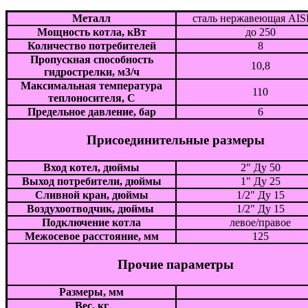
Металл
сталь нержавеющая AISI
Мощность котла, кВт
до 250
Количество потребителей
8
Пропускная способность
10,8
гидрострелки, м3/ч
Максимальная температура
110
теплоносителя, С
Предельное давление, бар
6
Присоединительные размеры
Вход котел, дюймы
2" Ду 50
Выход потребители, дюймы
1" Ду 25
Сливной кран, дюймы
1/2" Ду 15
Воздухоотводчик, дюймы
1/2" Ду 15
Подключение котла
левое/правое
Межосевое расстояние, мм
125
Прочие параметры
Размеры, мм
Вес, кг