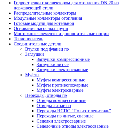
Гидрострелки с коллектором для отопления DN 20 из
нержавеющей стали
Распределительные коллекторы
Модульные коллекторы отопления
Готовые модули для котельной
Основания насосных групп
Монтажные элементы и дополнительные опции
Теплоноситель
Соединительные детали
Втулки под фланец пэ
Заглушки
Заглушки компрессионные
Заглушки литые
Заглушки электросварные
Муфты
Муфты компрессионные
Муфты противопожарные
Муфты электросварные
Переходы, отводы пэ
Отводы компрессионные
Отводы литые пэ
Переходы НСПС "Полиэтилен-сталь"
Переходы пэ литые, сварные
Седелки электросварные
Седелочные отводы электросварные