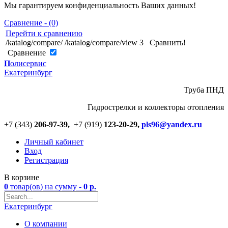
Мы гарантируем конфиденциальность Ваших данных!
Сравнение - (0)
Перейти к сравнению
/katalog/compare/
/katalog/compare/view
3
Сравнить!
Cравнение
П
олисервис
Екатеринбург
Труба ПНД
Гидрострелки и коллекторы отопления
+7 (343)
206-97-39,
+7 (919)
123
-
20-29,
pls96@yandex.ru
Личный кабинет
Вход
Регистрация
В корзине
0
товар(ов)
на сумму -
0
р.
Екатеринбург
О компании