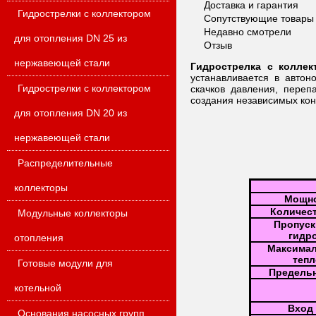
Доставка и гарантия
Гидрострелки с коллектором
Сопутствующие товары
Недавно смотрели
для отопления DN 25 из
Отзыв
нержавеющей стали
Гидрострелка с колле
устанавливается в автон
Гидрострелки с коллектором
скачков давления, переп
создания независимых кон
для отопления DN 20 из
нержавеющей стали
Распределительные
коллекторы
Мощно
Количес
Модульные коллекторы
Пропуск
гидро
отопления
Максимал
тепл
Готовые модули для
Предельн
котельной
Вход
Основания насосных групп