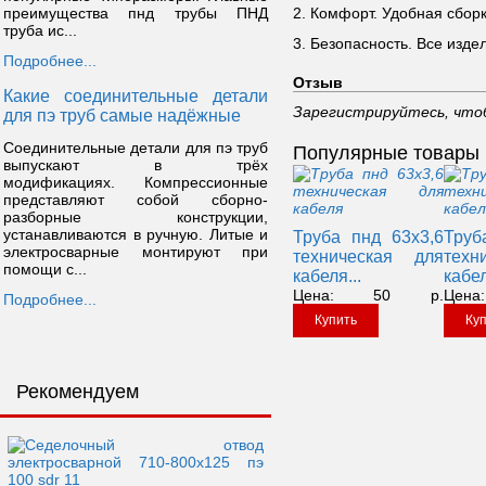
преимущества пнд трубы ПНД
2. Комфорт. Удобная сбо
труба ис...
3. Безопасность. Все изде
Подробнее...
Отзыв
Какие соединительные детали
Зарегистрируйтесь, что
для пэ труб самые надёжные
Соединительные детали для пэ труб
Популярные товары
выпускают в трёх
модификациях. Компрессионные
представляют собой сборно-
разборные конструкции,
устанавливаются в ручную. Литые и
Труба пнд 63х3,6
Труб
электросварные монтируют при
техническая для
техн
помощи с...
кабеля...
кабел
Цена:
50
р.
Цена:
Подробнее...
Купить
Ку
Рекомендуем