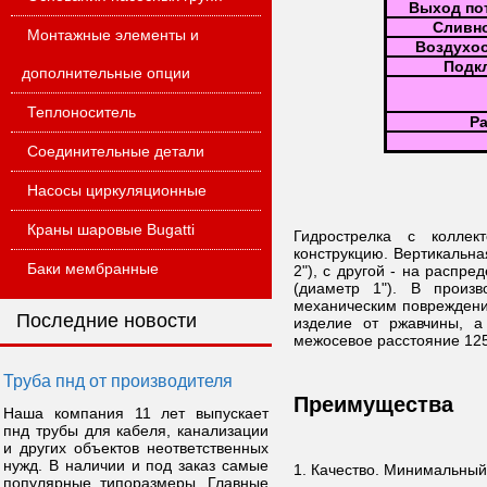
Выход по
Сливн
Монтажные элементы и
Воздухо
Подк
дополнительные опции
Теплоноситель
Р
Соединительные детали
Насосы циркуляционные
Краны шаровые Bugatti
Гидрострелка с колле
конструкцию. Вертикальна
Баки мембранные
2"), с другой - на распр
(диаметр 1"). В произв
механическим повреждени
Последние новости
изделие от ржавчины, а
межосевое расстояние 125
Труба пнд от производителя
Преимущества
Наша компания 11 лет выпускает
пнд трубы для кабеля, канализации
и других объектов неответственных
нужд. В наличии и под заказ самые
1. Качество. Минимальный
популярные типоразмеры. Главные