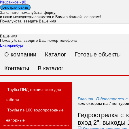
Избранное - (
0
)
Быстрая связь
Заполните, пожалуйста, форму,
и наши менеджеры свяжутся с Вами в ближайшее время!
Пожалуйста, введите Ваше имя
Ваше имя
Пожалуйста, введите Ваш номер телефона
Екатеринбург
О компании
Каталог
Готовые объекты
Ваш номер телефона
Пожалуйста, введите Ваш адрес электронной почты
Ошибка в адресе п
Контакты
В каталог
Ваш E-mail
Пожалуйста, введите Ваше сообщение
Трубы ПНД технические для
Главная
Гидрострелки с
кабеля
коллектором на 7 контуров 
Трубы пэ 100 водопроводные
Сообщение
Гидрострелка с к
напорные
вход 2", выходы 1