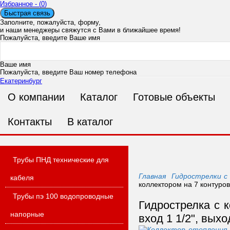
Избранное - (
0
)
Быстрая связь
Заполните, пожалуйста, форму,
и наши менеджеры свяжутся с Вами в ближайшее время!
Пожалуйста, введите Ваше имя
Ваше имя
Пожалуйста, введите Ваш номер телефона
Екатеринбург
О компании
Каталог
Готовые объекты
Ваш номер телефона
Пожалуйста, введите Ваш адрес электронной почты
Ошибка в адресе п
Контакты
В каталог
Ваш E-mail
Пожалуйста, введите Ваше сообщение
Трубы ПНД технические для
Главная
Гидрострелки с
кабеля
коллектором на 7 контуров 
Трубы пэ 100 водопроводные
Сообщение
Гидрострелка с к
напорные
вход 1 1/2", выхо