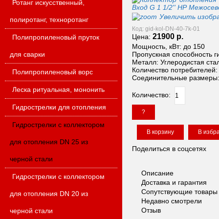
Ротанг искусственный,
Увеличить изобр
полиротанг, техноротанг
Мы гарантируем конфиденциальность Ваших данных!
Код:
gid-kol-DN-40-7k-01
Сравнение - (0)
21900
р.
Цена:
Полипропиленовый пруток
Перейти к сравнению
Мощность, кВт:
до 150
/katalog/compare/
/katalog/compare/view
3
Сравнить!
Cравнение
для сварки
Пропускная способность ги
П
олисервис
Металл:
Углеродистая ста
Екатеринбург
Количество потребителей:
Полипропиленовый ворс
Соединительные размеры
+7 (343)
206-97-39,
+7 (919)
123
-
20-29,
pls96@yandex.ru
Леска ритуальная, мононить
Количество:
Личный кабинет
Вход
Гидрострелки для отопления
Регистрация
?
В корзине
Гидрострелки с коллектором
0
товар(ов)
на сумму -
0
р.
для отопления DN 25 из
Поделиться в соцсетях
черной стали
Описание
Гидрострелки с коллектором
Доставка и гарантия
Сопутствующие товары
для отопления DN 20 из
Недавно смотрели
Отзыв
черной стали