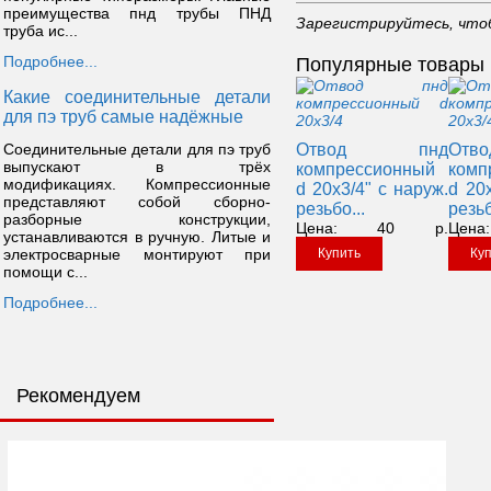
преимущества пнд трубы ПНД
Зарегистрируйтесь, что
труба ис...
Подробнее...
Популярные товары
Какие соединительные детали
для пэ труб самые надёжные
Соединительные детали для пэ труб
Отвод пнд
От
выпускают в трёх
компрессионный
комп
модификациях. Компрессионные
d 20x3/4" с наруж.
d 20x
представляют собой сборно-
резьбо...
резьб
разборные конструкции,
Цена:
40
р.
Цена:
устанавливаются в ручную. Литые и
электросварные монтируют при
Купить
Ку
помощи с...
Подробнее...
Рекомендуем