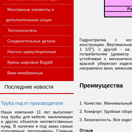
Р
Монтажные элементы и
дополнительные опции
Теплоноситель
Гидрострелка с ко
Соединительные детали
конструкцию. Вертикальна
1 1/2"), с другой - н
Насосы циркуляционные
потребителям (диаметр 
устойчивая к механиче
Краны шаровые Bugatti
краской уберегает изде
направлено вниз, межосев
Баки мембранные
Преимущества
Последние новости
Труба пнд от производителя
1. Качество. Минимальный
2. Комфорт. Удобная сбо
Наша компания 11 лет выпускает
пнд трубы для кабеля, канализации
3. Безопасность. Все изде
и других объектов неответственных
нужд. В наличии и под заказ самые
Отзыв
популярные типоразмеры. Главные