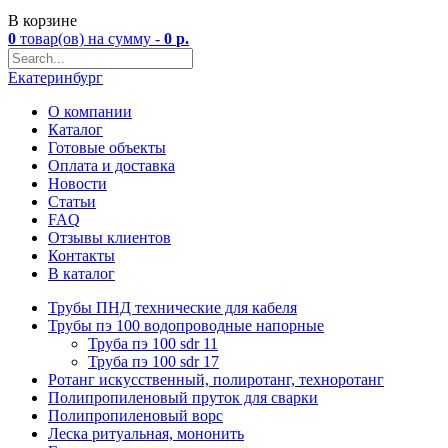
В корзине
0
товар(ов)
на сумму -
0
р.
Екатеринбург
О компании
Каталог
Готовые объекты
Оплата и доставка
Новости
Статьи
FAQ
Отзывы клиентов
Контакты
В каталог
Трубы ПНД технические для кабеля
Трубы пэ 100 водопроводные напорные
Труба пэ 100 sdr 11
Труба пэ 100 sdr 17
Ротанг искусственный, полиротанг, техноротанг
Полипропиленовый пруток для сварки
Полипропиленовый ворс
Леска ритуальная, мононить