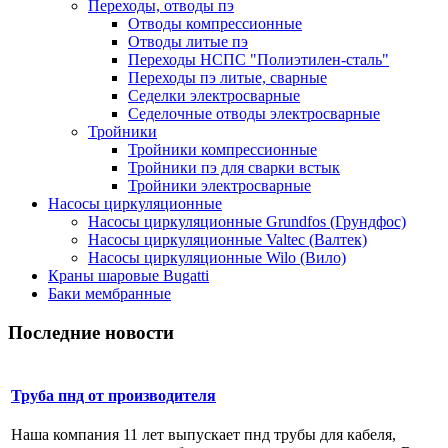
Переходы, отводы пэ
Отводы компрессионные
Отводы литые пэ
Переходы НСПС "Полиэтилен-сталь"
Переходы пэ литые, сварные
Седелки электросварные
Седелочные отводы электросварные
Тройники
Тройники компрессионные
Тройники пэ для сварки встык
Тройники электросварные
Насосы циркуляционные
Насосы циркуляционные Grundfos (Грундфос)
Насосы циркуляционные Valtec (Валтек)
Насосы циркуляционные Wilo (Вило)
Краны шаровые Bugatti
Баки мембранные
Последние новости
Труба пнд от производителя
Наша компания 11 лет выпускает пнд трубы для кабеля,