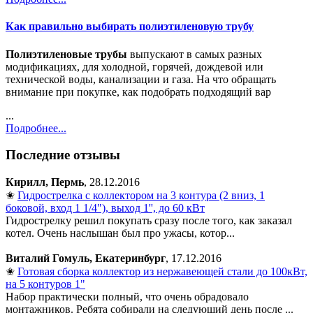
Как правильно выбирать полиэтиленовую трубу
Полиэтиленовые трубы
выпускают в самых разных
модификациях, для холодной, горячей, дождевой или
технической воды, канализации и газа. На что обращать
внимание при покупке, как подобрать подходящий вар
...
Подробнее...
Последние отзывы
Кирилл, Пермь
, 28.12.2016
✬
Гидрострелка с коллектором на 3 контура (2 вниз, 1
боковой, вход 1 1/4"), выход 1'', до 60 кВт
Гидрострелку решил покупать сразу после того, как заказал
котел. Очень наслышан был про ужасы, котор...
Виталий Гомуль, Екатеринбург
, 17.12.2016
✬
Готовая сборка коллектор из нержавеющей стали до 100кВт,
на 5 контуров 1"
Набор практически полный, что очень обрадовало
монтажников. Ребята собирали на следующий день после ...