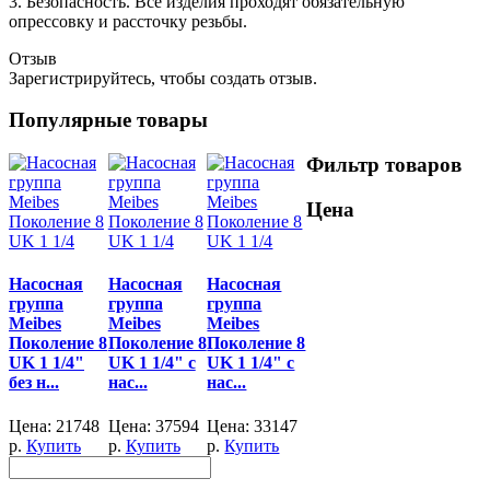
3. Безопасность. Все изделия проходят обязательную
опрессовку и рассточку резьбы.
Отзыв
Зарегистрируйтесь, чтобы создать отзыв.
Популярные товары
Фильтр товаров
Цена
Насосная
Насосная
Насосная
группа
группа
группа
Meibes
Meibes
Meibes
Поколение 8
Поколение 8
Поколение 8
UK 1 1/4"
UK 1 1/4" с
UK 1 1/4" с
без н...
нас...
нас...
Цена:
21748
Цена:
37594
Цена:
33147
р.
Купить
р.
Купить
р.
Купить