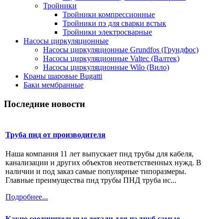
Тройники
Тройники компрессионные
Тройники пэ для сварки встык
Тройники электросварные
Насосы циркуляционные
Насосы циркуляционные Grundfos (Грундфос)
Насосы циркуляционные Valtec (Валтек)
Насосы циркуляционные Wilo (Вило)
Краны шаровые Bugatti
Баки мембранные
Последние новости
Труба пнд от производителя
Наша компания 11 лет выпускает пнд трубы для кабеля,
канализации и других объектов неответственных нужд. В
наличии и под заказ самые популярные типоразмеры.
Главные преимущества пнд трубы ПНД труба ис...
Подробнее...
Какие соединительные детали для пэ труб самые