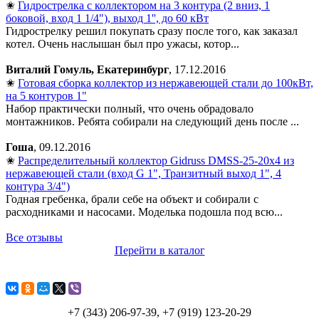
✬
Гидрострелка с коллектором на 3 контура (2 вниз, 1
боковой, вход 1 1/4"), выход 1'', до 60 кВт
Гидрострелку решил покупать сразу после того, как заказал
котел. Очень наслышан был про ужасы, котор...
Виталий Гомуль, Екатеринбург
, 17.12.2016
✬
Готовая сборка коллектор из нержавеющей стали до 100кВт,
на 5 контуров 1"
Набор практически полный, что очень обрадовало
монтажников. Ребята собирали на следующий день после ...
Гоша
, 09.12.2016
✬
Распределительный коллектор Gidruss DMSS-25-20x4 из
нержавеющей стали (вход G 1", Транзитный выход 1", 4
контура 3/4")
Годная гребенка, брали себе на объект и собирали с
расходниками и насосами. Моделька подошла под всю...
Все отзывы
Перейти в каталог
+7 (343) 206-97-39, +7 (919) 123-20-29