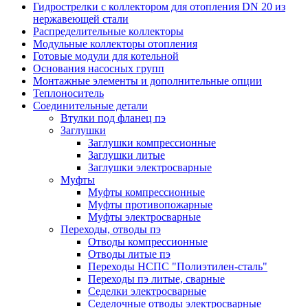
Гидрострелки с коллектором для отопления DN 20 из
нержавеющей стали
Распределительные коллекторы
Модульные коллекторы отопления
Готовые модули для котельной
Основания насосных групп
Монтажные элементы и дополнительные опции
Теплоноситель
Соединительные детали
Втулки под фланец пэ
Заглушки
Заглушки компрессионные
Заглушки литые
Заглушки электросварные
Муфты
Муфты компрессионные
Муфты противопожарные
Муфты электросварные
Переходы, отводы пэ
Отводы компрессионные
Отводы литые пэ
Переходы НСПС "Полиэтилен-сталь"
Переходы пэ литые, сварные
Седелки электросварные
Седелочные отводы электросварные