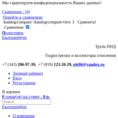
Мы гарантируем конфиденциальность Ваших данных!
Сравнение - (0)
Перейти к сравнению
/katalog/compare/
/katalog/compare/view
3
Сравнить!
Cравнение
П
олисервис
Екатеринбург
Труба ПНД
Гидрострелки и коллекторы отопления
+7 (343)
206-97-39,
+7 (919)
123
-
20-29,
pls96@yandex.ru
Личный кабинет
Вход
Регистрация
В корзине
0
товар(ов)
на сумму -
0
р.
Екатеринбург
О компании