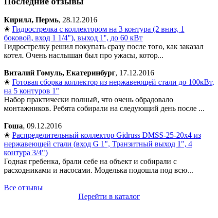
Последние отзывы
Кирилл, Пермь
, 28.12.2016
✬
Гидрострелка с коллектором на 3 контура (2 вниз, 1
боковой, вход 1 1/4"), выход 1'', до 60 кВт
Гидрострелку решил покупать сразу после того, как заказал
котел. Очень наслышан был про ужасы, котор...
Виталий Гомуль, Екатеринбург
, 17.12.2016
✬
Готовая сборка коллектор из нержавеющей стали до 100кВт,
на 5 контуров 1"
Набор практически полный, что очень обрадовало
монтажников. Ребята собирали на следующий день после ...
Гоша
, 09.12.2016
✬
Распределительный коллектор Gidruss DMSS-25-20x4 из
нержавеющей стали (вход G 1", Транзитный выход 1", 4
контура 3/4")
Годная гребенка, брали себе на объект и собирали с
расходниками и насосами. Моделька подошла под всю...
Все отзывы
Перейти в каталог