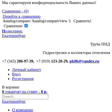
Мы гарантируем конфиденциальность Ваших данных!
Сравнение - (0)
Перейти к сравнению
/katalog/compare/
/katalog/compare/view
3
Сравнить!
Cравнение
П
олисервис
Екатеринбург
Труба ПНД
Гидрострелки и коллекторы отопления
+7 (343)
206-97-39,
+7 (919)
123
-
20-29,
pls96@yandex.ru
Личный кабинет
Вход
Регистрация
В корзине
0
товар(ов)
на сумму -
0
р.
Екатеринбург
О компании