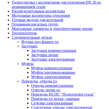
Гидрострелки с коллектором для отопления DN 20 из
нержавеющей стали
Распределительные коллекторы
Модульные коллекторы отопления
Готовые модули для котельной
Основания насосных групп
Монтажные элементы и дополнительные опции
Теплоноситель
Соединительные детали
Втулки под фланец пэ
Заглушки
Заглушки компрессионные
Заглушки литые
Заглушки электросварные
Муфты
Муфты компрессионные
Муфты противопожарные
Муфты электросварные
Переходы, отводы пэ
Отводы компрессионные
Отводы литые пэ
Переходы НСПС "Полиэтилен-сталь"
Переходы пэ литые, сварные
Седелки электросварные
Седелочные отводы электросварные