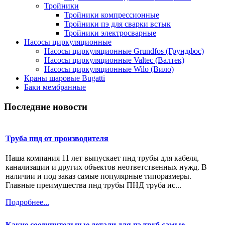
Тройники
Тройники компрессионные
Тройники пэ для сварки встык
Тройники электросварные
Насосы циркуляционные
Насосы циркуляционные Grundfos (Грундфос)
Насосы циркуляционные Valtec (Валтек)
Насосы циркуляционные Wilo (Вило)
Краны шаровые Bugatti
Баки мембранные
Последние новости
Труба пнд от производителя
Наша компания 11 лет выпускает пнд трубы для кабеля,
канализации и других объектов неответственных нужд. В
наличии и под заказ самые популярные типоразмеры.
Главные преимущества пнд трубы ПНД труба ис...
Подробнее...
Какие соединительные детали для пэ труб самые