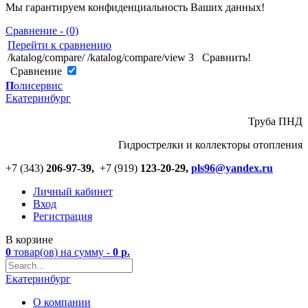
Мы гарантируем конфиденциальность Ваших данных!
Сравнение - (0)
Перейти к сравнению
/katalog/compare/
/katalog/compare/view
3
Сравнить!
Cравнение
П
олисервис
Екатеринбург
Труба ПНД
Гидрострелки и коллекторы отопления
+7 (343)
206-97-39,
+7 (919)
123
-
20-29,
pls96@yandex.ru
Личный кабинет
Вход
Регистрация
В корзине
0
товар(ов)
на сумму -
0
р.
Екатеринбург
О компании