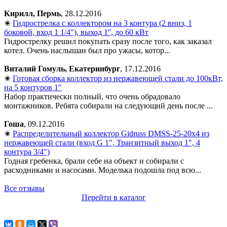
Кирилл, Пермь
, 28.12.2016
✬
Гидрострелка с коллектором на 3 контура (2 вниз, 1
боковой, вход 1 1/4"), выход 1'', до 60 кВт
Гидрострелку решил покупать сразу после того, как заказал
котел. Очень наслышан был про ужасы, котор...
Виталий Гомуль, Екатеринбург
, 17.12.2016
✬
Готовая сборка коллектор из нержавеющей стали до 100кВт,
на 5 контуров 1"
Набор практически полный, что очень обрадовало
монтажников. Ребята собирали на следующий день после ...
Гоша
, 09.12.2016
✬
Распределительный коллектор Gidruss DMSS-25-20x4 из
нержавеющей стали (вход G 1", Транзитный выход 1", 4
контура 3/4")
Годная гребенка, брали себе на объект и собирали с
расходниками и насосами. Моделька подошла под всю...
Все отзывы
Перейти в каталог