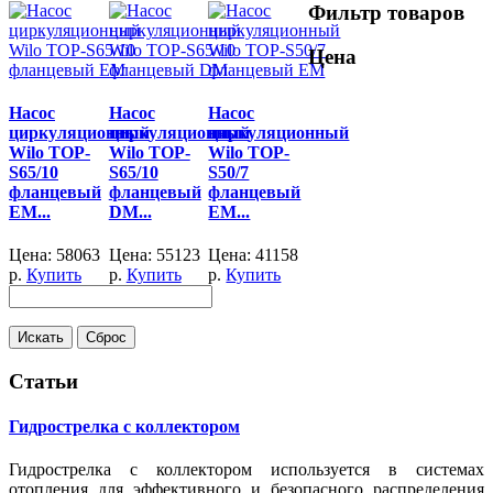
Фильтр товаров
Цена
Насос
Насос
Насос
циркуляционный
циркуляционный
циркуляционный
Wilo TOP-
Wilo TOP-
Wilo TOP-
S65/10
S65/10
S50/7
фланцевый
фланцевый
фланцевый
EM...
DM...
EM...
Цена:
58063
Цена:
55123
Цена:
41158
р.
Купить
р.
Купить
р.
Купить
Статьи
Гидрострелка с коллектором
Гидрострелка с коллектором используется в системах
отопления для эффективного и безопасного распределения