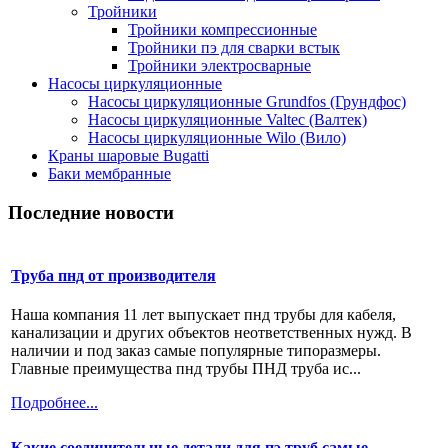
Тройники
Тройники компрессионные
Тройники пэ для сварки встык
Тройники электросварные
Насосы циркуляционные
Насосы циркуляционные Grundfos (Грундфос)
Насосы циркуляционные Valtec (Валтек)
Насосы циркуляционные Wilo (Вило)
Краны шаровые Bugatti
Баки мембранные
Последние новости
Труба пнд от производителя
Наша компания 11 лет выпускает пнд трубы для кабеля,
канализации и других объектов неответственных нужд. В
наличии и под заказ самые популярные типоразмеры.
Главные преимущества пнд трубы ПНД труба ис...
Подробнее...
Какие соединительные детали для пэ труб самые