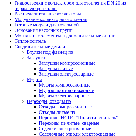
Гидрострелки с коллектором для отопления DN 20 из
нержавеющей стали
Распределительные коллекторы
Модульные коллекторы отопления
Готовые модули для котельной
Основания насосных групп
Монтажные элементы и дополнительные опции
Теплоноситель
Соединительные детали
Втулки под фланец пэ
Заглушки
Заглушки компрессионные
Заглушки литые
Заглушки электросварные
Муфты
Муфты компрессионные
Муфты противопожарные
Муфты электросварные
Переходы, отводы пэ
Отводы компрессионные
Отводы литые пэ
Переходы НСПС "Полиэтилен-сталь"
Переходы пэ литые, сварные
Седелки электросварные
Седелочные отводы электросварные