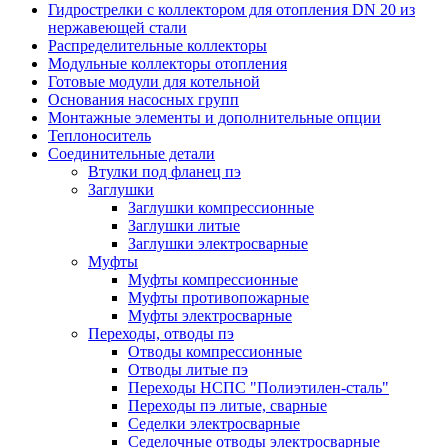
Гидрострелки с коллектором для отопления DN 20 из
нержавеющей стали
Распределительные коллекторы
Модульные коллекторы отопления
Готовые модули для котельной
Основания насосных групп
Монтажные элементы и дополнительные опции
Теплоноситель
Соединительные детали
Втулки под фланец пэ
Заглушки
Заглушки компрессионные
Заглушки литые
Заглушки электросварные
Муфты
Муфты компрессионные
Муфты противопожарные
Муфты электросварные
Переходы, отводы пэ
Отводы компрессионные
Отводы литые пэ
Переходы НСПС "Полиэтилен-сталь"
Переходы пэ литые, сварные
Седелки электросварные
Седелочные отводы электросварные