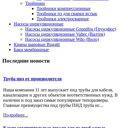
Тройники
Тройники компрессионные
Тройники пэ для сварки встык
Тройники электросварные
Насосы циркуляционные
Насосы циркуляционные Grundfos (Грундфос)
Насосы циркуляционные Valtec (Валтек)
Насосы циркуляционные Wilo (Вило)
Краны шаровые Bugatti
Баки мембранные
Последние новости
Труба пнд от производителя
Наша компания 11 лет выпускает пнд трубы для кабеля,
канализации и других объектов неответственных нужд. В
наличии и под заказ самые популярные типоразмеры.
Главные преимущества пнд трубы ПНД труба ис...
Подробнее...
Какие соединительные детали для пэ труб самые