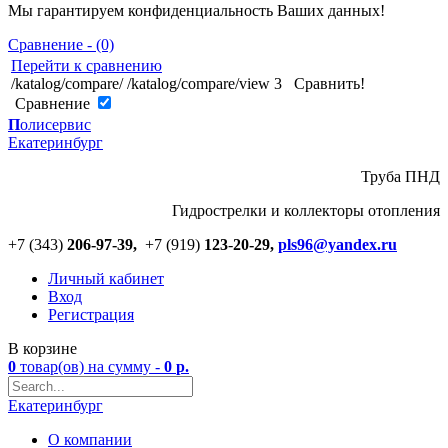
Мы гарантируем конфиденциальность Ваших данных!
Сравнение - (0)
Перейти к сравнению
/katalog/compare/
/katalog/compare/view
3
Сравнить!
Cравнение
П
олисервис
Екатеринбург
Труба ПНД
Гидрострелки и коллекторы отопления
+7 (343)
206-97-39,
+7 (919)
123
-
20-29,
pls96@yandex.ru
Личный кабинет
Вход
Регистрация
В корзине
0
товар(ов)
на сумму -
0
р.
Екатеринбург
О компании