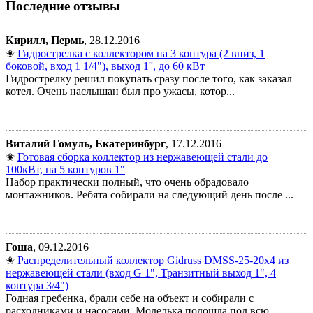
Последние отзывы
Кирилл, Пермь
, 28.12.2016
✬
Гидрострелка с коллектором на 3 контура (2 вниз, 1
боковой, вход 1 1/4"), выход 1'', до 60 кВт
Гидрострелку решил покупать сразу после того, как заказал
котел. Очень наслышан был про ужасы, котор...
Виталий Гомуль, Екатеринбург
, 17.12.2016
✬
Готовая сборка коллектор из нержавеющей стали до
100кВт, на 5 контуров 1"
Набор практически полный, что очень обрадовало
монтажников. Ребята собирали на следующий день после ...
Гоша
, 09.12.2016
✬
Распределительный коллектор Gidruss DMSS-25-20x4 из
нержавеющей стали (вход G 1", Транзитный выход 1", 4
контура 3/4")
Годная гребенка, брали себе на объект и собирали с
расходниками и насосами. Моделька подошла под всю...