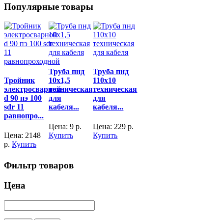
Популярные товары
Труба пнд
Труба пнд
Тройник
10х1,5
110х10
электросварной
техническая
техническая
d 90 пэ 100
для
для
sdr 11
кабеля...
кабеля...
равнопро...
Цена:
9
р.
Цена:
229
р.
Цена:
2148
Купить
Купить
р.
Купить
Фильтр товаров
Цена