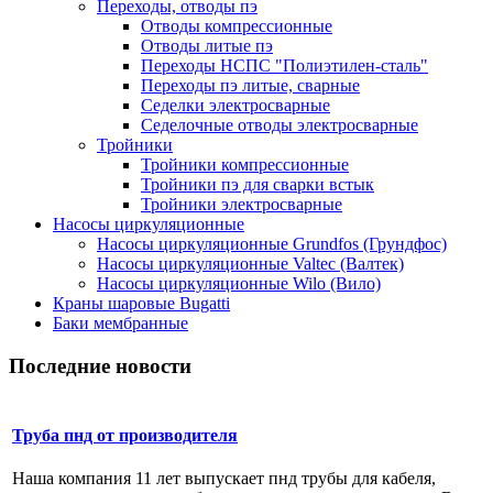
Переходы, отводы пэ
Отводы компрессионные
Отводы литые пэ
Переходы НСПС "Полиэтилен-сталь"
Переходы пэ литые, сварные
Седелки электросварные
Седелочные отводы электросварные
Тройники
Тройники компрессионные
Тройники пэ для сварки встык
Тройники электросварные
Насосы циркуляционные
Насосы циркуляционные Grundfos (Грундфос)
Насосы циркуляционные Valtec (Валтек)
Насосы циркуляционные Wilo (Вило)
Краны шаровые Bugatti
Баки мембранные
Последние новости
Труба пнд от производителя
Наша компания 11 лет выпускает пнд трубы для кабеля,