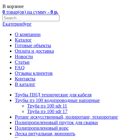
В корзине
0
товар(ов)
на сумму -
0
р.
Екатеринбург
О компании
Каталог
Готовые объекты
Оплата и доставка
Новости
Статьи
FAQ
Отзывы клиентов
Контакты
В каталог
Трубы ПНД технические для кабеля
Трубы пэ 100 водопроводные напорные
Труба пэ 100 sdr 11
Труба пэ 100 sdr 17
Ротанг искусственный, полиротанг, техноротанг
Полипропиленовый пруток для сварки
Полипропиленовый ворс
Леска ритуальная, мононить