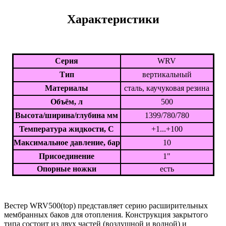
Характеристики
Серия
WRV
Тип
вертикальный
Материалы
сталь, каучуковая резина
Объём, л
500
Высота/ширина/глубина мм
1399/780/780
Температура жидкости, С
+1...+100
Максимальное давление, бар
10
Присоединение
1"
Опорные ножки
есть
Вестер WRV500(top) представляет серию расширительных
мембранных баков для отопления. Конструкция закрытого
типа состоит из двух частей (воздушной и водной) и