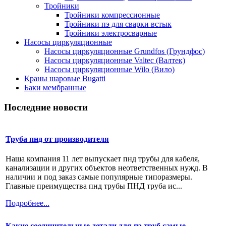
Тройники
Тройники компрессионные
Тройники пэ для сварки встык
Тройники электросварные
Насосы циркуляционные
Насосы циркуляционные Grundfos (Грундфос)
Насосы циркуляционные Valtec (Валтек)
Насосы циркуляционные Wilo (Вило)
Краны шаровые Bugatti
Баки мембранные
Последние новости
Труба пнд от производителя
Наша компания 11 лет выпускает пнд трубы для кабеля,
канализации и других объектов неответственных нужд. В
наличии и под заказ самые популярные типоразмеры.
Главные преимущества пнд трубы ПНД труба ис...
Подробнее...
Какие соединительные детали для пэ труб самые