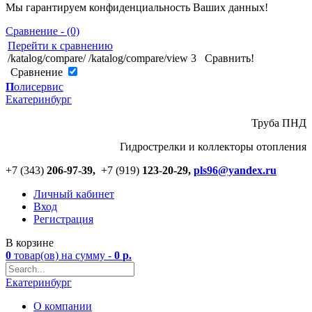
Мы гарантируем конфиденциальность Ваших данных!
Сравнение - (0)
Перейти к сравнению
/katalog/compare/
/katalog/compare/view
3
Сравнить!
Cравнение
П
олисервис
Екатеринбург
Труба ПНД
Гидрострелки и коллекторы отопления
+7 (343)
206-97-39,
+7 (919)
123
-
20-29,
pls96@yandex.ru
Личный кабинет
Вход
Регистрация
В корзине
0
товар(ов)
на сумму -
0
р.
Екатеринбург
О компании