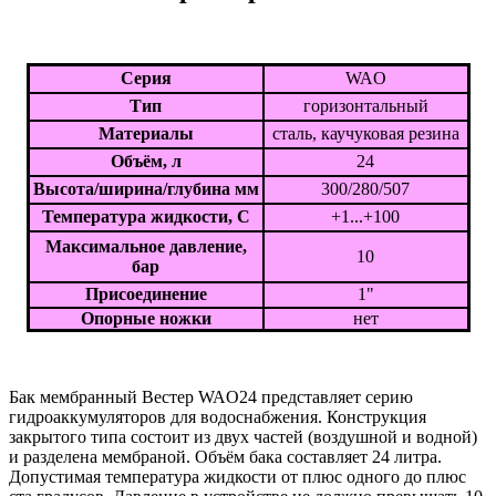
Серия
WAO
Тип
горизонтальный
Материалы
сталь, каучуковая резина
Объём, л
24
Высота/ширина/глубина мм
300/280/507
Температура жидкости, С
+1...+100
Максимальное давление,
10
бар
Присоединение
1"
Опорные ножки
нет
Бак мембранный Вестер WAO24 представляет серию
гидроаккумуляторов для водоснабжения. Конструкция
закрытого типа состоит из двух частей (воздушной и водной)
и разделена мембраной. Объём бака составляет 24 литра.
Допустимая температура жидкости от плюс одного до плюс