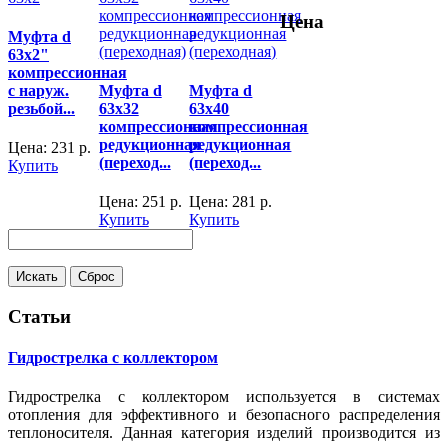
Цена
Муфта d
63x2"
компрессионная
с наруж.
Муфта d
Муфта d
резьбой...
63x32
63x40
компрессионная
компрессионная
редукционная
редукционная
Цена:
231
р.
(переход...
(переход...
Купить
Цена:
251
р.
Цена:
281
р.
Купить
Купить
Статьи
Гидрострелка с коллектором
Гидрострелка с коллектором используется в системах
отопления для эффективного и безопасного распределения
теплоносителя. Данная категория изделий производится из