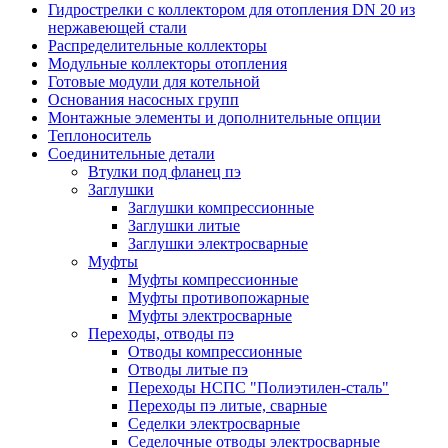
Гидрострелки с коллектором для отопления DN 20 из
нержавеющей стали
Распределительные коллекторы
Модульные коллекторы отопления
Готовые модули для котельной
Основания насосных групп
Монтажные элементы и дополнительные опции
Теплоноситель
Соединительные детали
Втулки под фланец пэ
Заглушки
Заглушки компрессионные
Заглушки литые
Заглушки электросварные
Муфты
Муфты компрессионные
Муфты противопожарные
Муфты электросварные
Переходы, отводы пэ
Отводы компрессионные
Отводы литые пэ
Переходы НСПС "Полиэтилен-сталь"
Переходы пэ литые, сварные
Седелки электросварные
Седелочные отводы электросварные